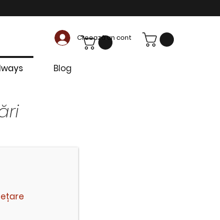
Creează un cont
dways
Blog
ări
sețare