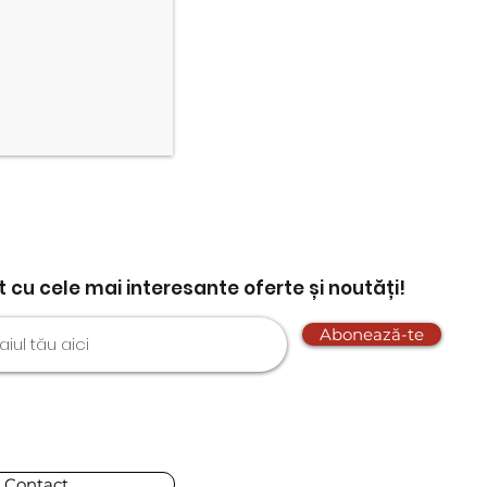
nt cu cele mai interesante oferte și noutăți!
Abonează-te
Contact