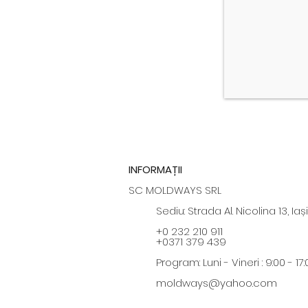
INFORMAȚII
SC MOLDWAYS SRL
Sediu: Strada Al. Nicolina 13, Iași
+0 232 210 911
+0371 379 439
Program: Luni - Vineri : 9:00 - 17:
moldways@yahoo.com