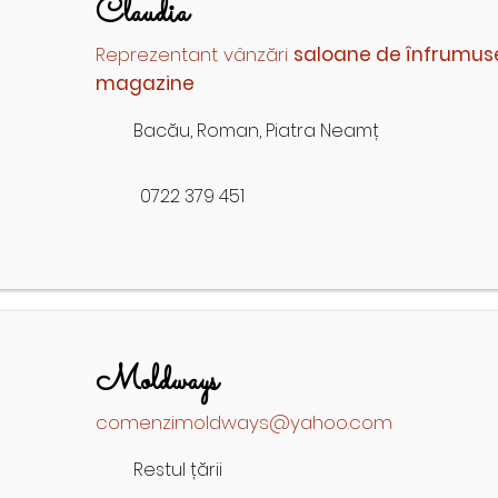
Claudia
Reprezentant vânzări
saloane de înfrumus
magazine
Bacău, Roman, Piatra Neamț
0722 379 451
Moldways
comenzimoldways@yahoo.com
Restul țării