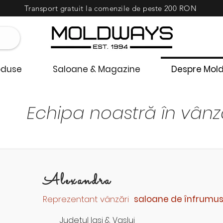
Transport gratuit la comenzile de peste 200 RON
oduse
Saloane & Magazine
Despre Mol
Echipa noastră în vânz
Alexandra
Reprezentant vânzări
saloane de înfrumu
Județul Iași & Vaslui