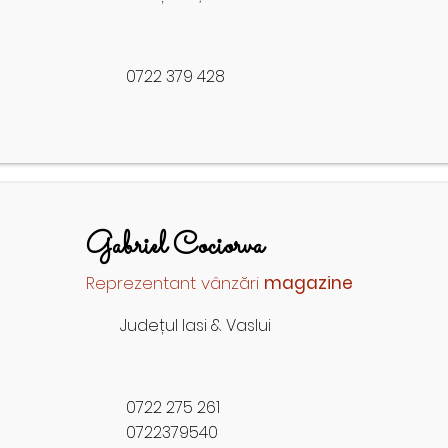
0722 379 428
Gabriel Cociorva
Reprezentant vânzări
magazine
Județul Iasi & Vaslui
0722 275 261
0722379540