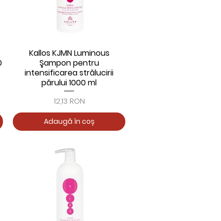
Kallos KJMN Luminous
Afișare rapidă
0
Şampon pentru
intensificarea strălucirii
părului 1000 ml
Preț
12,13 RON
Adaugă în coș