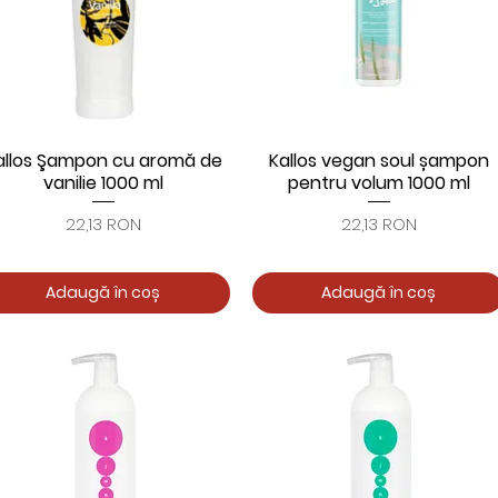
allos Şampon cu aromă de
Kallos vegan soul șampon
Afișare rapidă
Afișare rapidă
vanilie 1000 ml
pentru volum 1000 ml
Preț
Preț
22,13 RON
22,13 RON
Adaugă în coș
Adaugă în coș