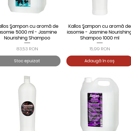
allos Şampon cu aromă de
Kallos Şampon cu aromă de
Afișare rapidă
Afișare rapidă
asomie 5000 ml - Jasmine
iasomie - Jasmine Nourishin
Nourishing Shampoo
Shampoo 1000 ml
Preț
Preț
83,53 RON
15,99 RON
Stoc epuizat
Adaugă în coș