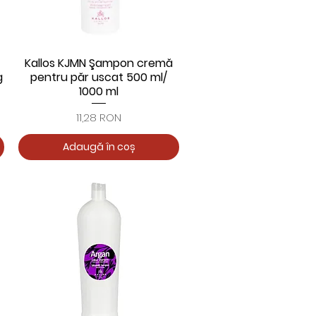
Kallos KJMN Şampon cremă
Afișare rapidă
g
pentru păr uscat 500 ml/
1000 ml
Preț
11,28 RON
Adaugă în coș