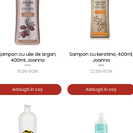
Șampon cu ulei de argan,
Sampon cu keratina, 400ml,
Afișare rapidă
Afișare rapidă
400ml, Joanna
Joanna
Preț
Preț
15,99 RON
22,99 RON
Adaugă în coș
Adaugă în coș