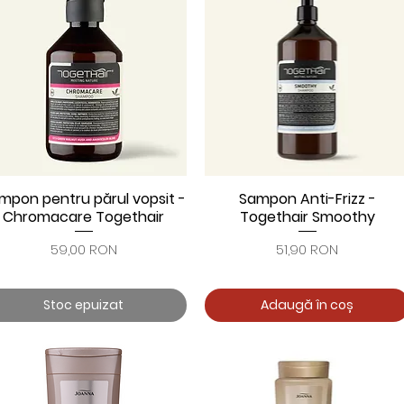
mpon pentru părul vopsit -
Sampon Anti-Frizz -
Afișare rapidă
Afișare rapidă
Chromacare Togethair
Togethair Smoothy
Preț
Preț
59,00 RON
51,90 RON
Stoc epuizat
Adaugă în coș