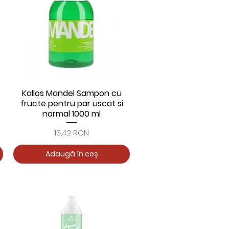
Kallos Mandel Sampon cu
Afișare rapidă
fructe pentru par uscat si
normal 1000 ml
Preț
13,42 RON
Adaugă în coș