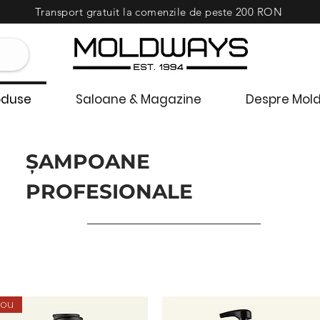
Transport gratuit la comenzile de peste 200 RON
oduse
Saloane & Magazine
Despre Mol
ȘAMPOANE
PROFESIONALE
Nou