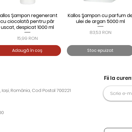
allos Șampon regenerant
Kallos Şampon cu parfum d
Afișare rapidă
Afișare rapidă
cu ciocolată pentru păr
ulei de argan 5000 ml
uscat, despicat 1000 ml
Preț
83,53 RON
Preț
15,99 RON
Adaugă în coș
Stoc epuizat
Fii la cure
, Iași, România, Cod Postal 700221
00