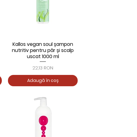
Kallos vegan soul șampon
Afișare rapidă
nutritiv pentru păr și scalp
uscat 1000 ml
Preț
22,13 RON
Adaugă în coș