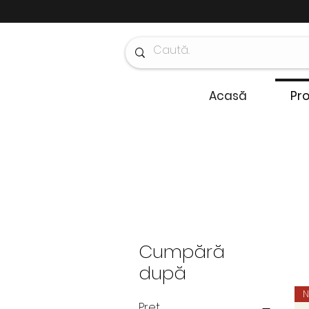
Acasă
Pr
Cumpără
după
Preț