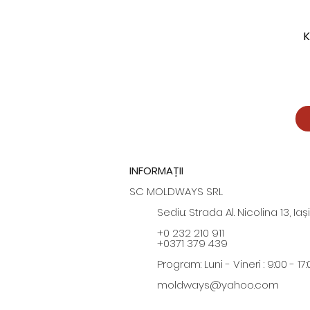
K
INFORMAȚII
SC MOLDWAYS SRL
Sediu: Strada Al. Nicolina 13, Iași
+0 232 210 911
+0371 379 439
Program: Luni - Vineri : 9:00 - 17:
moldways@yahoo.com