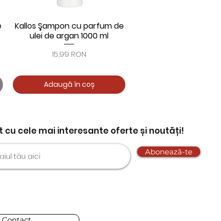
e
Kallos Şampon cu parfum de
Afișare rapidă
ulei de argan 1000 ml
Preț
15,99 RON
Adaugă în coș
nt cu cele mai interesante oferte și noutăți!
Abonează-te
Contact