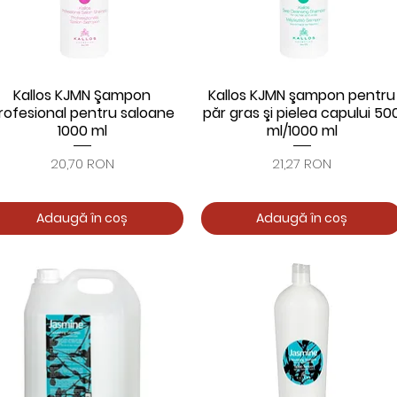
Kallos KJMN Şampon
Kallos KJMN şampon pentru
Afișare rapidă
Afișare rapidă
rofesional pentru saloane
păr gras şi pielea capului 50
1000 ml
ml/1000 ml
Preț
Preț
20,70 RON
21,27 RON
Adaugă în coș
Adaugă în coș