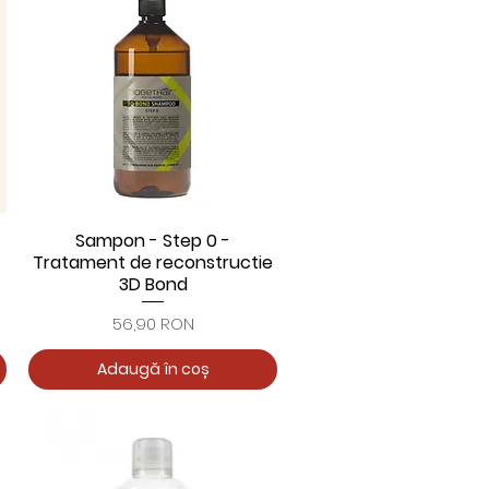
Sampon - Step 0 -
Afișare rapidă
Tratament de reconstructie
3D Bond
Preț
56,90 RON
Adaugă în coș