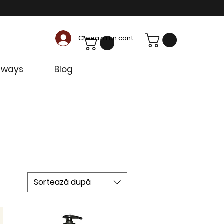
Creează un cont
dways
Blog
Sortează după