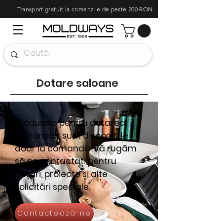
Transport gratuit la comenzile de peste 200 RON
Dotare saloane
Produsele pentru dotarea
saloanelor sunt disponibile
doar la comandă. Vă rugăm
să ne contactați pentru
dotări, proiecte și alte
solicitări speciale.
Contactează-ne