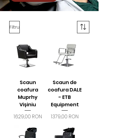
Filtru
Scaun
Scaun de
coafura
coafura DALE
Muprhy
- ETB
Vișiniu
Equipment
Preț
Preț
1.629,00 RON
1.379,00 RON