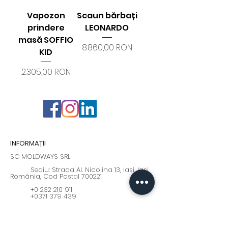
Vapozon
Scaun bărbați
prindere
LEONARDO
masă SOFFIO
Preț
8.860,00 RON
KID
Preț
2.305,00 RON
INFORMAȚII
SC MOLDWAYS SRL
Sediu: Strada Al. Nicolina 13, Iași, Iași,
România, Cod Postal 700221
+0 232 210 911
+0371 379 439
Program: Luni - Vineri : 9:00 - 17:00
moldways@yahoo.com