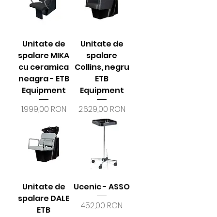
Unitate de
Unitate de
spalare MIKA
spalare
cu ceramica
Collins, negru
neagra - ETB
ETB
Equipment
Equipment
Preț
Preț
1.999,00 RON
2.629,00 RON
Unitate de
Ucenic - ASSO
spalare DALE
Preț
452,00 RON
ETB