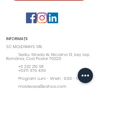
INFORMAȚII
SC MOLDWAYS SRL
Sediu: Strada Al. Nicolina 13, Iași, Iași,
România, Cod Postal 700221
+0 232 210 911
+0371 379 439
Program: Luni - Vineri : 9:00 - 17:00
moldways@yahoo.com
Fii la curent cu cele mai
interesante oferte și noutăți!