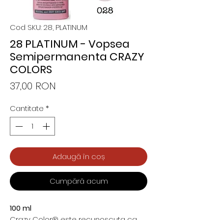
Cod SKU: 28, PLATINUM
28 PLATINUM - Vopsea
Semipermanenta CRAZY
COLORS
Preț
37,00 RON
Cantitate
*
Adaugă în coș
Cumpără acum
100 ml
Crazy Color® este recunoscuta ca