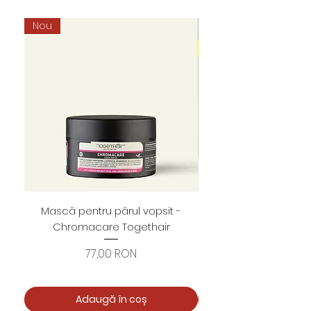
Nou
Mască pentru părul vopsit -
Foarfece profesion
Chromacare Togethair
cuticule "Asimetrice" 
Preț
77,00 RON
Adaugă în coș