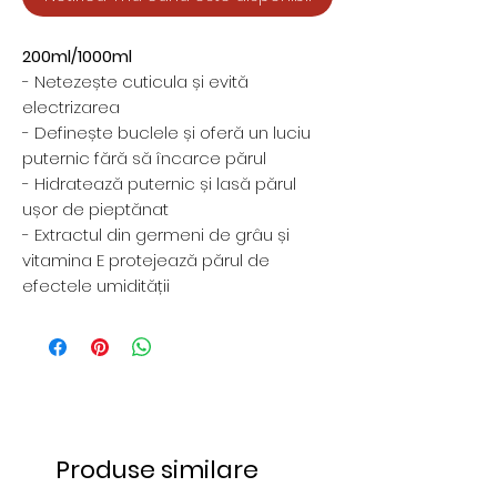
200ml/1000ml
- Netezește cuticula și evită
electrizarea
- Definește buclele și oferă un luciu
puternic fără să încarce părul
- Hidratează puternic și lasă părul
ușor de pieptănat
- Extractul din germeni de grâu și
vitamina E protejează părul de
efectele umidității
Produse similare