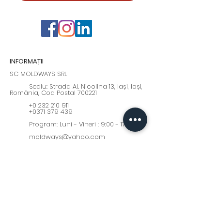
INFORMAȚII
SC MOLDWAYS SRL
Sediu: Strada Al. Nicolina 13, Iași, Iași,
România, Cod Postal 700221
+0 232 210 911
+0371 379 439
Program: Luni - Vineri : 9:00 - 17:00
moldways@yahoo.com
Fii la curent cu cele mai
interesante oferte și noutăți!