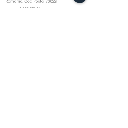
România, Cod Postal 700221
+0 232 210 911
+0371 379 439
Program: Luni - Vineri : 9:00 - 17:00
moldways@yahoo.com
Fii la curent cu cele mai
interesante oferte și noutăți!
Abonează-te
Contact