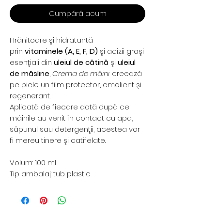
Cumpără acum
Hrănitoare şi hidratantă
prin
vitaminele (A, E, F, D)
şi acizii graşi
esenţiali din
uleiul de cătină
şi
uleiul
de măsline
,
Crema de mâini
creează
pe piele un film protector, emolient şi
regenerant.
Aplicată de fiecare dată după ce
mâinile au venit în contact cu apa,
săpunul sau detergenţii, acestea vor
fi mereu tinere şi catifelate.
Volum: 100 ml
Tip ambalaj: tub plastic