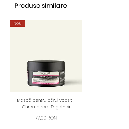
Produse similare
Nou
Mască pentru părul vopsit -
Foarfece profesion
Chromacare Togethair
cuticule "Asimetrice" 
Preț
77,00 RON