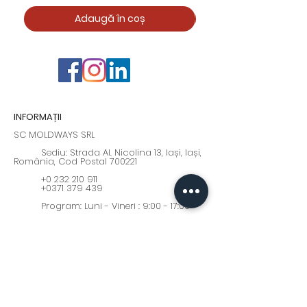
Adaugă în coș
INFORMAȚII
SC MOLDWAYS SRL
Sediu: Strada Al. Nicolina 13, Iași, Iași,
România, Cod Postal 700221
+0 232 210 911
+0371 379 439
Program: Luni - Vineri : 9:00 - 17:00
moldways@yahoo.com
Fii la curent cu cele mai
interesante oferte și noutăți!