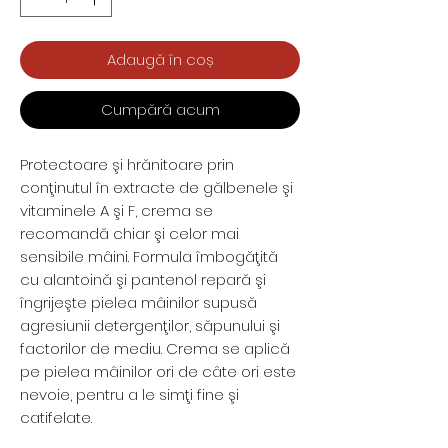
Adaugă în coș
Cumpără acum
Protectoare şi hrănitoare prin
conţinutul în extracte de gălbenele şi
vitaminele A şi F, crema se
recomandă chiar şi celor mai
sensibile mâini. Formula îmbogăţită
cu alantoină şi pantenol repară şi
îngrijeşte pielea mâinilor supusă
agresiunii detergenţilor, săpunului şi
factorilor de mediu. Crema se aplică
pe pielea mâinilor ori de câte ori este
nevoie, pentru a le simţi fine şi
catifelate.