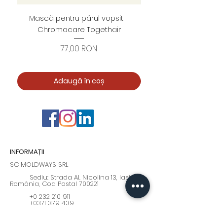
Mască pentru părul vopsit -
Foarfece profesion
Chromacare Togethair
cuticule "Asimetrice" 
Preț
77,00 RON
Adaugă în coș
INFORMAȚII
SC MOLDWAYS SRL
Sediu: Strada Al. Nicolina 13, Iași, Iași,
România, Cod Postal 700221
+0 232 210 911
+0371 379 439
Program: Luni - Vineri : 9:00 - 17:00