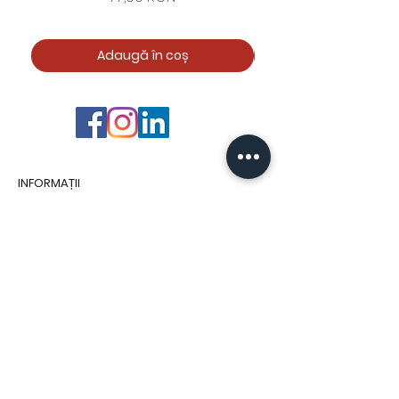
Adaugă în coș
INFORMAȚII
SC MOLDWAYS SRL
Sediu: Strada Al. Nicolina 13, Iași, Iași,
România, Cod Postal 700221
+0 232 210 911
+0371 379 439
Program: Luni - Vineri : 9:00 - 17:00
moldways@yahoo.com
Fii la curent cu cele mai