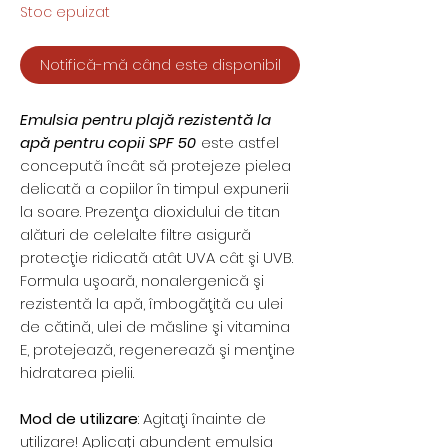
Stoc epuizat
Notifică-mă când este disponibil
Emulsia pentru plajă rezistentă la
apă pentru copii SPF 50
este astfel
concepută încât să protejeze pielea
delicată a copiilor în timpul expunerii
la soare. Prezenţa dioxidului de titan
alături de celelalte filtre asigură
protecţie ridicată atât UVA cât şi UVB.
Formula uşoară, nonalergenică şi
rezistentă la apă, îmbogăţită cu ulei
de cătină, ulei de măsline şi vitamina
E, protejează, regenerează şi menţine
hidratarea pielii.
Mod de utilizare
: Agitaţi înainte de
utilizare! Aplicaţi abundent emulsia