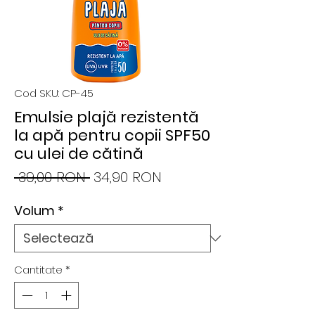
Cod SKU: CP-45
Emulsie plajă rezistentă
la apă pentru copii SPF50
cu ulei de cătină
Preț
Preț
 39,00 RON 
34,90 RON
normal
redus
Volum
*
Cantitate
*