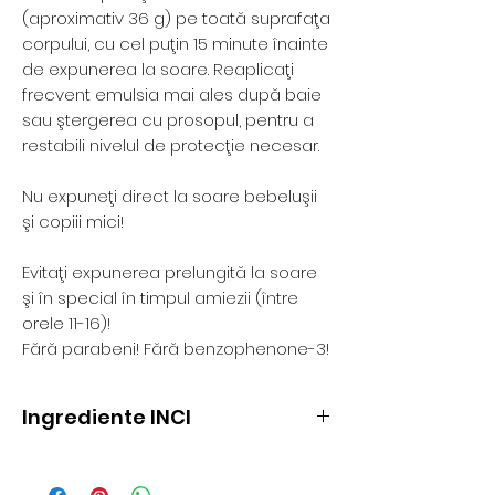
(aproximativ 36 g) pe toată suprafaţa
corpului, cu cel puţin 15 minute înainte
de expunerea la soare. Reaplicaţi
frecvent emulsia mai ales după baie
sau ştergerea cu prosopul, pentru a
restabili nivelul de protecţie necesar.
Nu expuneţi direct la soare bebeluşii
şi copiii mici!
Evitaţi expunerea prelungită la soare
şi în special în timpul amiezii (între
orele 11-16)!
Fără parabeni! Fără benzophenone-3!
Ingrediente INCI
Aqua, Octocrylene, Ethylhexyl
Methoxycinnamate, C12-15 Alkyl