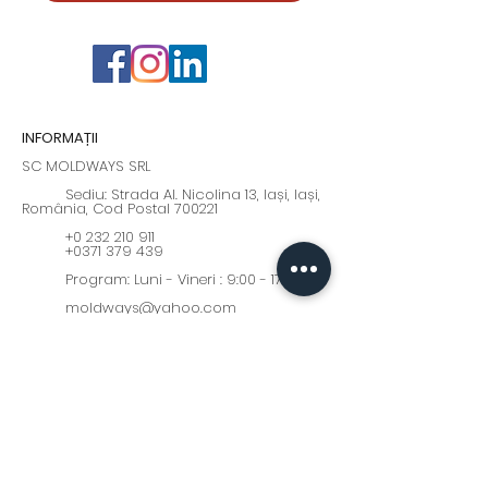
INFORMAȚII
SC MOLDWAYS SRL
Sediu: Strada Al. Nicolina 13, Iași, Iași,
România, Cod Postal 700221
+0 232 210 911
+0371 379 439
Program: Luni - Vineri : 9:00 - 17:00
moldways@yahoo.com
Fii la curent cu cele mai
interesante oferte și noutăți!