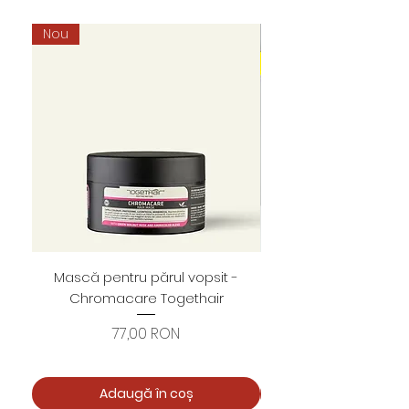
Nou
Mască pentru părul vopsit -
Foarfece profesion
Chromacare Togethair
cuticule "Asimetrice" 
Preț
77,00 RON
Adaugă în coș