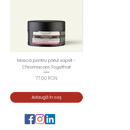
Mască pentru părul vopsit -
Foarfece profesion
Chromacare Togethair
cuticule "Asimetrice" 
Preț
77,00 RON
Adaugă în coș