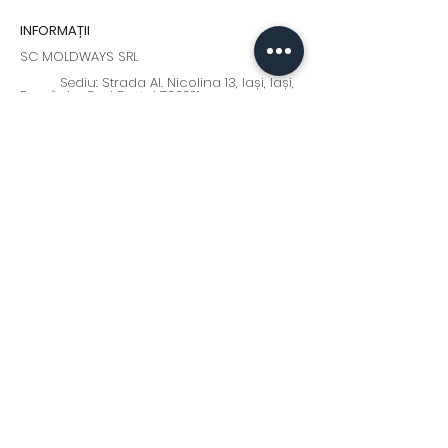
INFORMAȚII
SC MOLDWAYS SRL
Sediu: Strada Al. Nicolina 13, Iași, Iași,
România, Cod Postal 700221
+0 232 210 911
+0371 379 439
Program: Luni - Vineri : 9:00 - 17:00
moldways@yahoo.com
Fii la curent cu cele mai
interesante oferte și noutăți!
Abonează-te