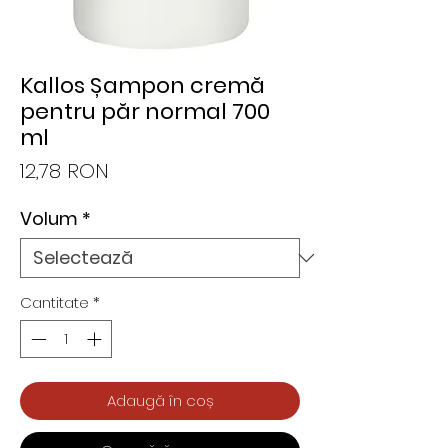
Kallos Șampon cremă
pentru păr normal 700
ml
Preț
12,78 RON
Volum
*
Cantitate
*
Adaugă în coș