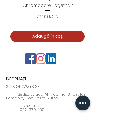
Chromacare Togethair
cuticule "Asimetrice" 
Preț
77,00 RON
Adaugă în coș
INFORMAȚII
SC MOLDWAYS SRL
Sediu: Strada Al. Nicolina 13, Iași, Iași,
România, Cod Postal 700221
+0 232 210 911
+0371 379 439
Program: Luni - Vineri : 9:00 - 17:00
moldways@yahoo.com