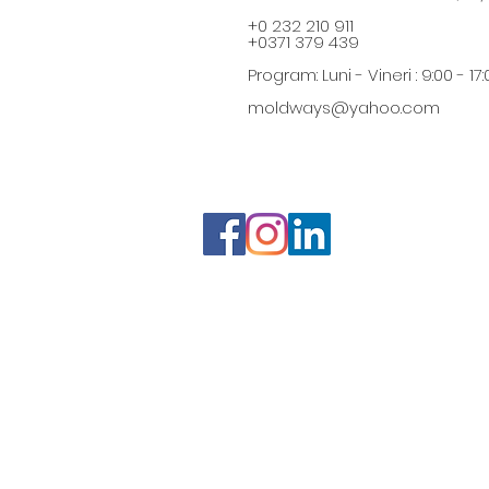
+0 232 210 911
+0371 379 439
Program: Luni - Vineri : 9:00 - 17:
moldways@yahoo.com