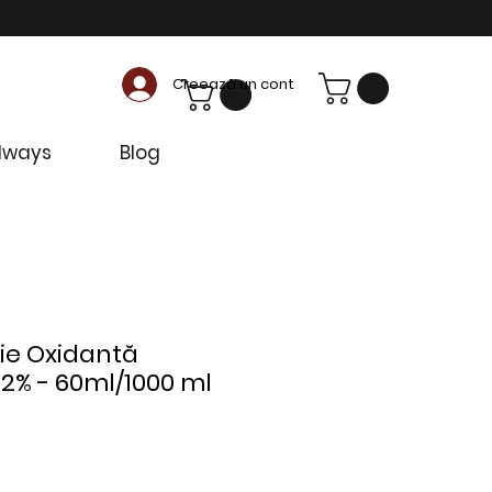
Creează un cont
dways
Blog
sie Oxidantă
2% - 60ml/1000 ml