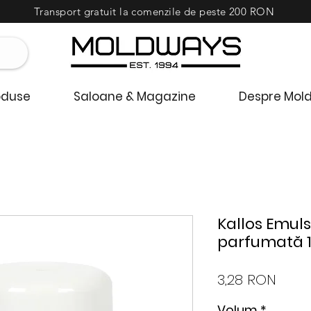
Transport gratuit la comenzile de peste 200 RON
oduse
Saloane & Magazine
Despre Mol
Kallos Emul
parfumată 1
Preț
3,28 RON
Volum
*