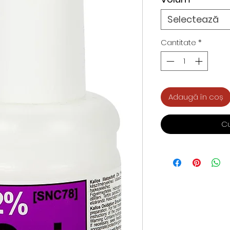
Selectează
Cantitate
*
Adaugă în coș
C