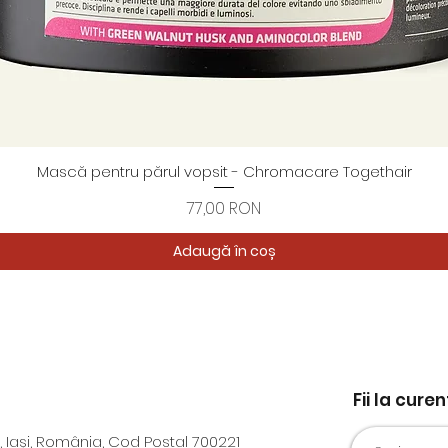
Mască pentru părul vopsit - Chromacare Togethair
Afișare rapidă
Preț
77,00 RON
Adaugă în coș
Fii la cure
, Iași, România, Cod Postal 700221