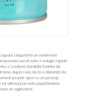
 capului, asigurând un sentiment
 şamponului uscat este o soluţie rapidă
ntru o coafură durabilă. Înainte de
at bine, după care de la o distanță de
verizat pe păr, apoi cu un prosop
, iar ultimul pas este pieptănarea
izare se agită bine.