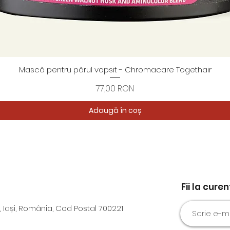
Mască pentru părul vopsit - Chromacare Togethair
Afișare rapidă
Preț
77,00 RON
Adaugă în coș
Fii la cure
, Iași, România, Cod Postal 700221