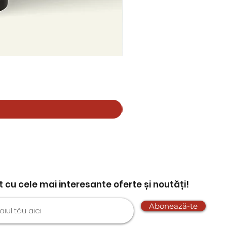
nt cu cele mai interesante oferte și noutăți!
Abonează-te