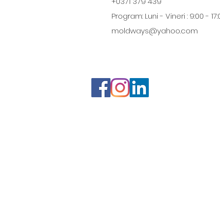
+0371 379 439
Program: Luni - Vineri : 9:00 - 17:
moldways@yahoo.com