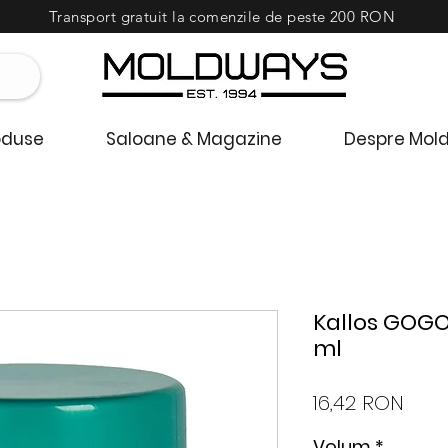
Transport gratuit la comenzile de peste 200 RON
oduse
Saloane & Magazine
Despre Mol
Kallos GOG
ml
Preț
16,42 RON
Volum
*