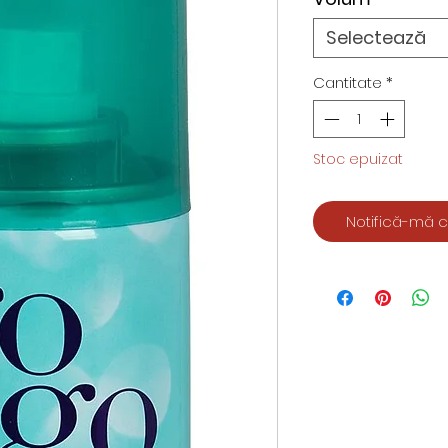
Selectează
Cantitate
*
Stoc epuizat
Notifică-mă c