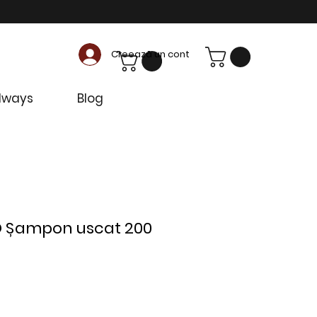
Creează un cont
dways
Blog
O Șampon uscat 200