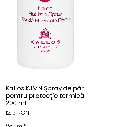
Kallos KJMN Şpray de păr
pentru protecţie termică
200 ml
Preț
12,13 RON
Volum
*