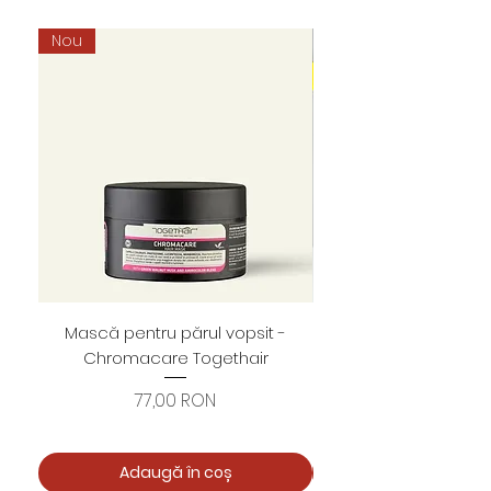
Nou
Mască pentru părul vopsit -
Foarfece profesion
Chromacare Togethair
cuticule "Asimetrice" 
Preț
77,00 RON
Adaugă în coș