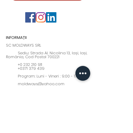
INFORMAȚII
SC MOLDWAYS SRL
Sediu: Strada Al. Nicolina 13, Iași, Iași,
România, Cod Postal 700221
+0 232 210 911
+0371 379 439
Program: Luni - Vineri : 9:00 - 17:00
moldways@yahoo.com
Fii la curent cu cele mai
interesante oferte și noutăți!