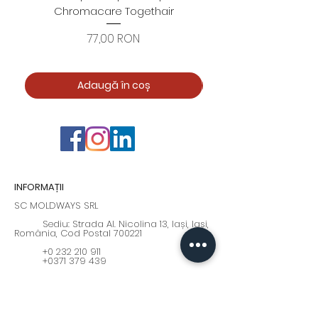
Chromacare Togethair
cuticule "Asimetrice" 
Preț
77,00 RON
Adaugă în coș
INFORMAȚII
SC MOLDWAYS SRL
Sediu: Strada Al. Nicolina 13, Iași, Iași,
România, Cod Postal 700221
+0 232 210 911
+0371 379 439
Program: Luni - Vineri : 9:00 - 17:00
moldways@yahoo.com