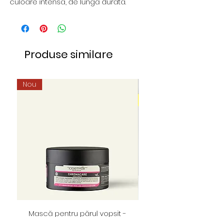
culoare intensă, de lungă durată.
Produse similare
Nou
Mască pentru părul vopsit -
Foarfece profesion