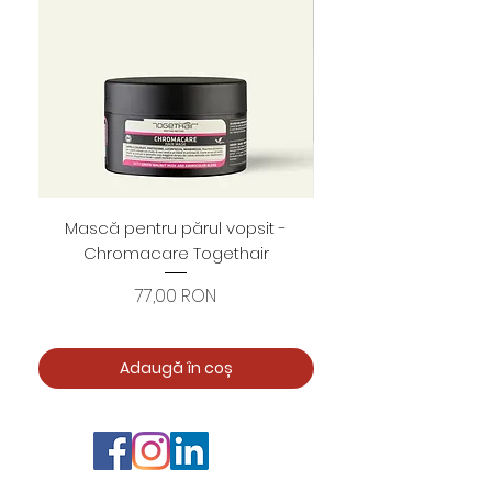
Mască pentru părul vopsit -
Foarfece profesion
Chromacare Togethair
cuticule "Asimetrice" 
Preț
77,00 RON
Adaugă în coș