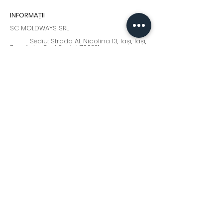
INFORMAȚII
SC MOLDWAYS SRL
Sediu: Strada Al. Nicolina 13, Iași, Iași,
România, Cod Postal 700221
+0 232 210 911
+0371 379 439
Program: Luni - Vineri : 9:00 - 17:00
moldways@yahoo.com
Fii la curent cu cele mai
interesante oferte și noutăți!
Abonează-te