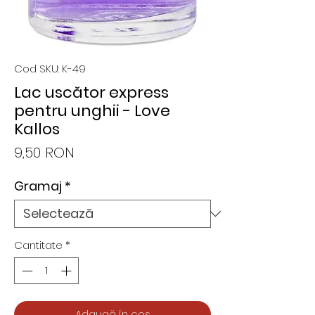
Cod SKU: K-49
Lac uscător express
pentru unghii - Love
Kallos
Preț
9,50 RON
Gramaj
*
Cantitate
*
Adaugă în coș