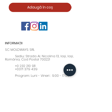
Adaugă în coș
INFORMAȚII
SC MOLDWAYS SRL
Sediu: Strada Al. Nicolina 13, Iași, Iași,
România, Cod Postal 700221
+0 232 210 911
+0371 379 439
Program: Luni - Vineri : 9:00 - 17:00
moldways@yahoo.com
Fii la curent cu cele mai
interesante oferte și noutăți!