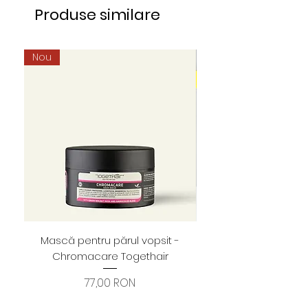
Produse similare
Nou
Mască pentru părul vopsit -
Foarfece profesion
Chromacare Togethair
cuticule "Asimetrice" 
Preț
77,00 RON