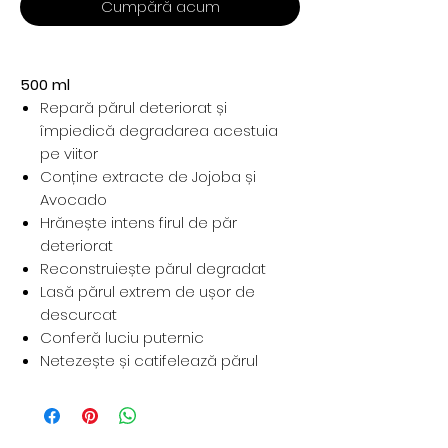
Cumpără acum
500 ml
Repară părul deteriorat și
împiedică degradarea acestuia
pe viitor
Conține extracte de Jojoba și
Avocado
Hrănește intens firul de păr
deteriorat
Reconstruiește părul degradat
Lasă părul extrem de ușor de
descurcat
Conferă luciu puternic
Netezește și catifelează părul