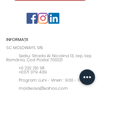
INFORMAȚII
SC MOLDWAYS SRL
Sediu: Strada Al. Nicolina 13, Iași, Iași,
România, Cod Postal 700221
+0 232 210 911
+0371 379 439
Program: Luni - Vineri : 9:00 - 17:00
moldways@yahoo.com
Fii la curent cu cele mai
interesante oferte și noutăți!