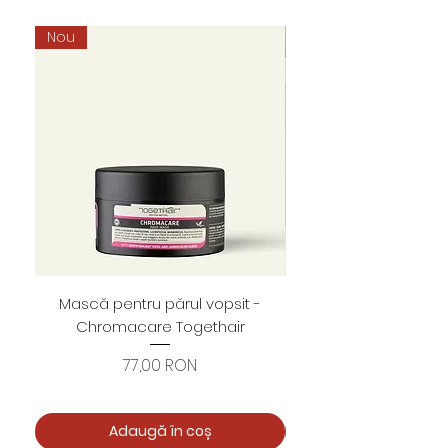
Nou
Mască pentru părul vopsit -
Foarfece profesion
Chromacare Togethair
cuticule "Asimetrice" 
Preț
77,00 RON
Adaugă în coș