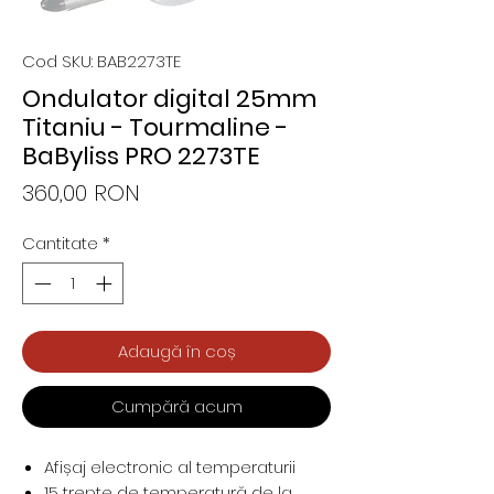
Cod SKU: BAB2273TE
Ondulator digital 25mm
Titaniu - Tourmaline -
BaByliss PRO 2273TE
Preț
360,00 RON
Cantitate
*
Adaugă în coș
Cumpără acum
Afișaj electronic al temperaturii
15 trepte de temperatură de la