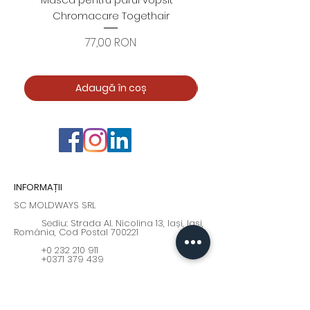
Chromacare Togethair
cuticule "Asimetrice" 
Preț
77,00 RON
Adaugă în coș
INFORMAȚII
SC MOLDWAYS SRL
Sediu: Strada Al. Nicolina 13, Iași, Iași,
România, Cod Postal 700221
+0 232 210 911
+0371 379 439
Program: Luni - Vineri : 9:00 - 17:00
moldways@yahoo.com