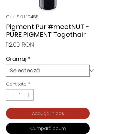
Cod SKU: 19455
Pigment Pur #meetNUT -
PURE PIGMENT Togethair
Preț
112,00 RON
Gramaj
*
Cantitate
*
Adaugă în coș
Cumpără acum