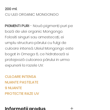
200 ml.
CU ULEI ORGANIC MONGONGO
PIGMENTI PURI
- Nouă pigmenți puri pe
bază de ulei organic Mongongo.
Folositi singuri sau amestecați, ei
umplu structura părului cu fulgi de
culoare intensă. Uleiul Mongongo este
bogat in Omega 6, ce hidratează si
protejează culoarea părului in urma
expunerii la razele UV.
CULOARE INTENSA
NUANTE PASTELATE
9 NUANTE
PROTECTIE RAZE UV
Informații produs