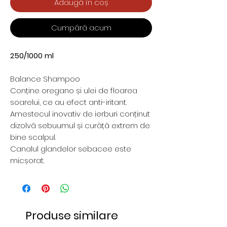
Adaugă în coș
Cumpără acum
250/1000 ml
Balance Shampoo
Conține oregano și ulei de floarea
soarelui, ce au efect anti-iritant.
Amestecul inovativ de ierburi conținut
dizolvă sebuumul și curăță extrem de
bine scalpul.
Canalul glandelor sebacee este
micșorat.
Produse similare