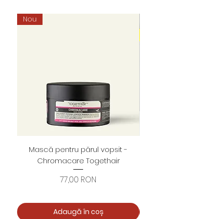
Nou
Mască pentru părul vopsit -
Foarfece profesion
Chromacare Togethair
cuticule "Asimetrice" 
Preț
77,00 RON
Adaugă în coș