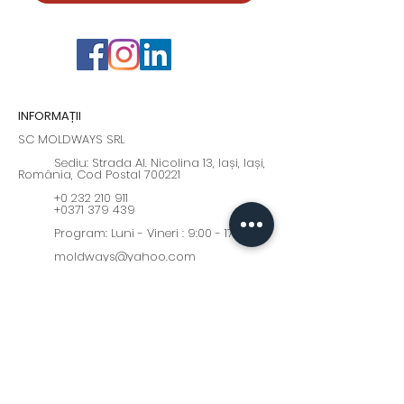
INFORMAȚII
SC MOLDWAYS SRL
Sediu: Strada Al. Nicolina 13, Iași, Iași,
România, Cod Postal 700221
+0 232 210 911
+0371 379 439
Program: Luni - Vineri : 9:00 - 17:00
moldways@yahoo.com
Fii la curent cu cele mai
interesante oferte și noutăți!