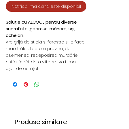
Notifică-mă când este disponibil
Soluție cu ALCOOL pentru diverse
suprafețe ,geamuri ,mânere, uși,
ochelari.
Are grijă de sticlă și ferestre și le face
mai strălucitoare și previne, de
asemenea, redeposirea murdăriei,
astfel încât data viitoare va fi mai
ușor de curățat.
Produse similare