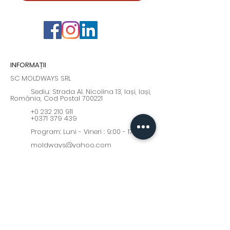
INFORMAȚII
SC MOLDWAYS SRL
Sediu: Strada Al. Nicolina 13, Iași, Iași,
România, Cod Postal 700221
+0 232 210 911
+0371 379 439
Program: Luni - Vineri : 9:00 - 17:00
moldways@yahoo.com
Fii la curent cu cele mai
interesante oferte și noutăți!