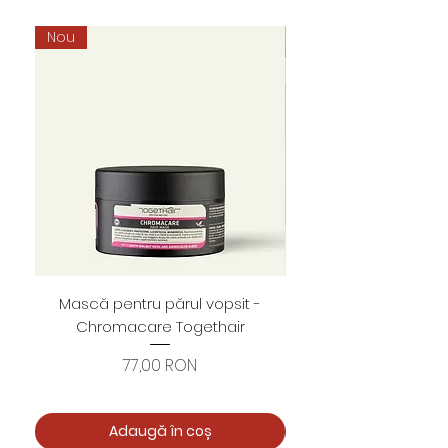
Nou
Mască pentru părul vopsit -
Foarfece profesion
Chromacare Togethair
cuticule "Asimetrice" 
Preț
77,00 RON
Adaugă în coș