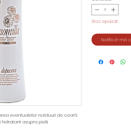
Stoc epuizat
Notifică-mă c
ea eventualelor reziduuri de ceară
hidratant asupra pielii.