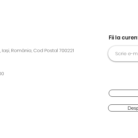
Fii la cure
, Iași, România, Cod Postal 700221
00
Des