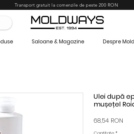
Transport gratuit la comenzile de peste 200 RON
oduse
Saloane & Magazine
Despre Mol
Ulei după ep
mușețel Roia
Pre
68,54 RON
Cantitate
*