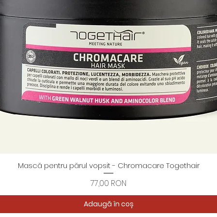
Mască pentru părul vopsit - Chromacare Togethair
Afișare rapidă
Preț
77,00 RON
Adaugă în coș