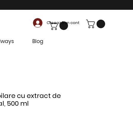
Creează un cont
dways
Blog
ilare cu extract de
l, 500 ml
ț