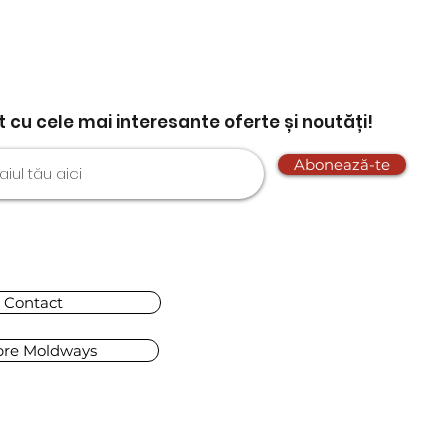
nt cu cele mai interesante oferte și noutăți!
Abonează-te
Contact
pre Moldways