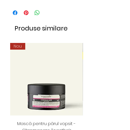
Produse similare
Nou
Mască pentru părul vopsit -
Foarfece profesion