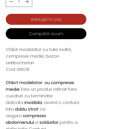
Adaugă în coș
Cumpără acum
Chilot modelator cu talie inaltă,
compresie medie, bazon
antibacterian
Cod: 311028
Chilot modelator cu compresie
medie
. Este un produs rafinat fara
cusaturi, cu terminatie
delicata
invizibila
, avand o centura
lata
dublu strat
ce
asigura
compresia
abdomenului
si
soldurilor
pentru a
defini talia. Centura