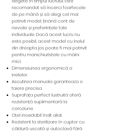
degete în timpul lucrului. Este
recomandat să încerci foarfecele
de pe mână și să alegi cel mai
potrivit model, ținând cont de
nevoile și preferințele tale
individuale. Dacă acest lucru nu
este posibil, acest model cu inelul
din dreapta jos poate fi mai potrivit
pentru manichiuristele cu mâini
mici.
Dimensiunea ergonomică a
inelelor.
Ascutirea manuala garanteaza o
taiere precisa.
Suprafața perfect lustruită oferă
rezistență suplimentară la
coroziune.
Oțel inoxidabil înalt aliat.
Rezistent la sterilizare în cuptor cu
căldură uscată și autoclavă fără