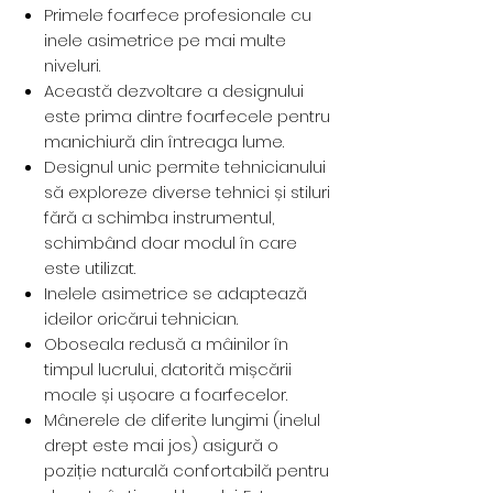
Primele foarfece profesionale cu
inele asimetrice pe mai multe
niveluri.
Această dezvoltare a designului
este prima dintre foarfecele pentru
manichiură din întreaga lume.
Designul unic permite tehnicianului
să exploreze diverse tehnici și stiluri
fără a schimba instrumentul,
schimbând doar modul în care
este utilizat.
Inelele asimetrice se adaptează
ideilor oricărui tehnician.
Oboseala redusă a mâinilor în
timpul lucrului, datorită mișcării
moale și ușoare a foarfecelor.
Mânerele de diferite lungimi (inelul
drept este mai jos) asigură o
poziție naturală confortabilă pentru