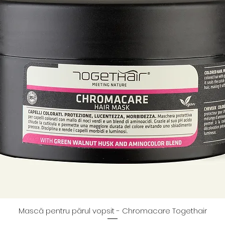
Mască pentru părul vopsit - Chromacare Togethair
Afișare rapidă