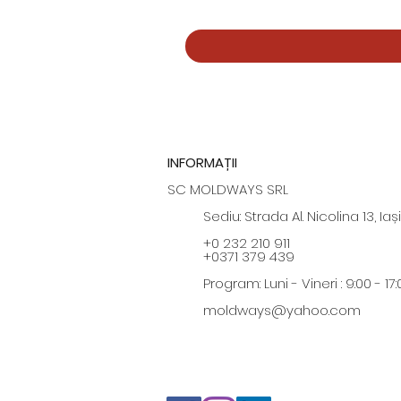
INFORMAȚII
SC MOLDWAYS SRL
Sediu: Strada Al. Nicolina 13, Iași
+0 232 210 911
+0371 379 439
Program: Luni - Vineri : 9:00 - 17:
moldways@yahoo.com