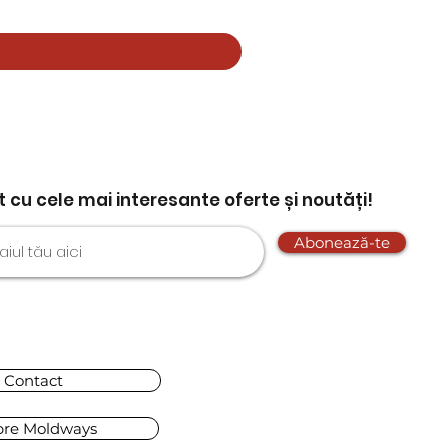
nt cu cele mai interesante oferte și noutăți!
Abonează-te
Contact
pre Moldways