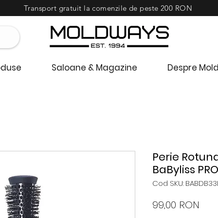
Transport gratuit la comenzile de peste 200 RON
oduse
Saloane & Magazine
Despre Mol
Perie Rotun
BaByliss PR
Cod SKU: BABDB33
Preț
99,00 RON