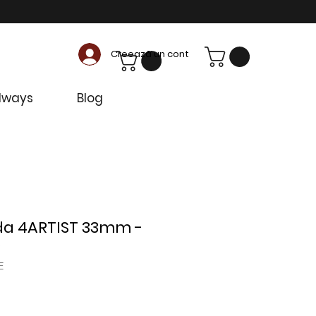
Creează un cont
dways
Blog
da 4ARTIST 33mm -
O
E