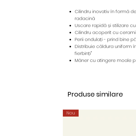
Cilindru inovativ în formă d
radacină
Uscare rapidă și stilizare c
Cilindru acoperit cu ceram
Perii ondulați - prind bine p
Distribuie căldura uniform î
fierbinți"
Mâner cu atingere moale pe
Produse similare
Nou