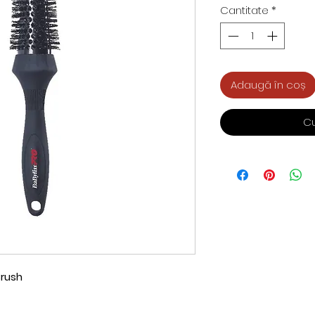
Cantitate
*
Adaugă în coș
C
Brush