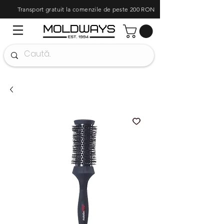
Transport gratuit la comenzile de peste 200 RON