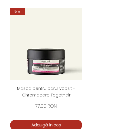
Nou
Mască pentru părul vopsit -
Foarfece profesion
Chromacare Togethair
cuticule "Asimetrice" 
Preț
77,00 RON
Adaugă în coș