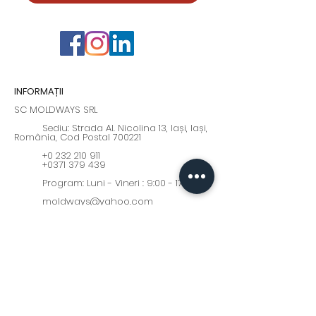
INFORMAȚII
SC MOLDWAYS SRL
Sediu: Strada Al. Nicolina 13, Iași, Iași,
România, Cod Postal 700221
+0 232 210 911
+0371 379 439
Program: Luni - Vineri : 9:00 - 17:00
moldways@yahoo.com
Fii la curent cu cele mai
interesante oferte și noutăți!