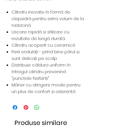
Cilindru inovativ în formă de
clepsidră pentru extra volum de la
radacină
Uscare rapidă și stilizare cu
rezultate de lungă durată
Cilindru acoperit cu ceramică
Perii ondulați - prind bine părul și
sunt delicați pe scalp
Distribuie căldura uniform în
întregul cilindru prevenind
"punctele fierbinți"
Mâner cu atingere moale pentru
un plus de confort și aderență
Produse similare