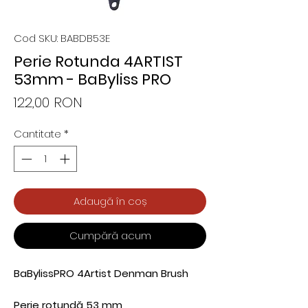
Cod SKU: BABDB53E
Perie Rotunda 4ARTIST
53mm - BaByliss PRO
Preț
122,00 RON
Cantitate
*
Adaugă în coș
Cumpără acum
BaBylissPRO 4Artist Denman Brush
Perie rotundă 53 mm