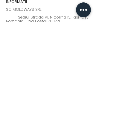
INFORMAȚII
SC MOLDWAYS SRL
Sediu: Strada Al. Nicolina 13, Iași, Iași,
România, Cod Postal 700221
+0 232 210 911
+0371 379 439
Program: Luni - Vineri : 9:00 - 17:00
moldways@yahoo.com
Fii la curent cu cele mai
interesante oferte și noutăți!
Abonează-te