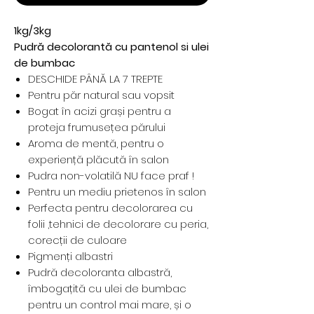
1kg/3kg
Pudră decolorantă cu pantenol si ulei
de bumbac
DESCHIDE PÂNĂ LA 7 TREPTE
Pentru păr natural sau vopsit
Bogat în acizi grași pentru a
proteja frumusețea părului
Aroma de mentă, pentru o
experiență plăcută în salon
Pudra non-volatilă NU face praf !
Pentru un mediu prietenos în salon
Perfecta pentru decolorarea cu
folii ,tehnici de decolorare cu peria,
corecții de culoare
Pigmenți albastri
Pudră decoloranta albastră,
îmbogațită cu ulei de bumbac
pentru un control mai mare, și o