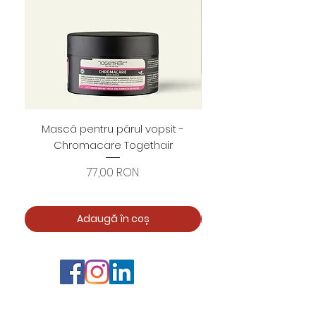
Mască pentru părul vopsit -
Foarfece profesion
Chromacare Togethair
cuticule "Asimetrice" 
Preț
77,00 RON
Adaugă în coș