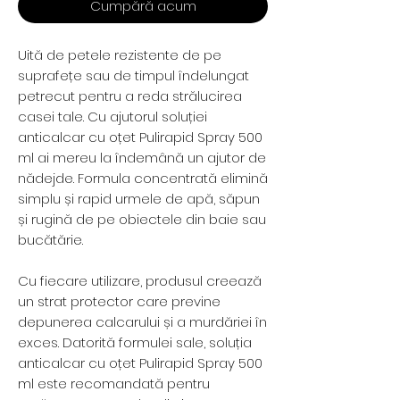
Cumpără acum
Uită de petele rezistente de pe
suprafețe sau de timpul îndelungat
petrecut pentru a reda strălucirea
casei tale. Cu ajutorul soluției
anticalcar cu oțet Pulirapid Spray 500
ml ai mereu la îndemână un ajutor de
nădejde. Formula concentrată elimină
simplu și rapid urmele de apă, săpun
și rugină de pe obiectele din baie sau
bucătărie.
Cu fiecare utilizare, produsul creează
un strat protector care previne
depunerea calcarului și a murdăriei în
exces. Datorită formulei sale, soluția
anticalcar cu oțet Pulirapid Spray 500
ml este recomandată pentru