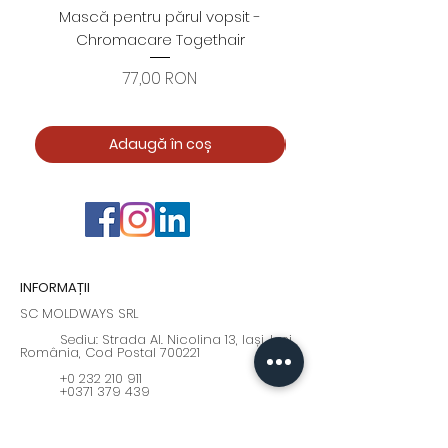
Mască pentru părul vopsit -
Foarfece profesion
Chromacare Togethair
cuticule "Asimetrice" 
Preț
77,00 RON
Adaugă în coș
INFORMAȚII
SC MOLDWAYS SRL
Sediu: Strada Al. Nicolina 13, Iași, Iași,
România, Cod Postal 700221
+0 232 210 911
+0371 379 439
Program: Luni - Vineri : 9:00 - 17:00
moldways@yahoo.com