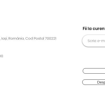
Fii la cure
, Iași, România, Cod Postal 700221
00
Des