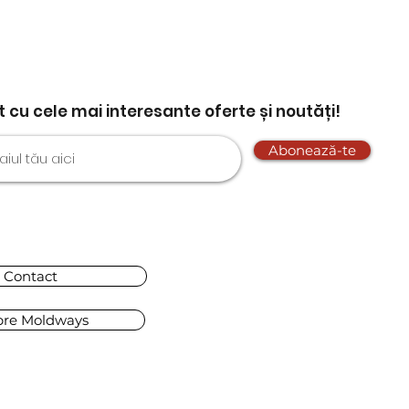
nt cu cele mai interesante oferte și noutăți!
Abonează-te
Contact
pre Moldways