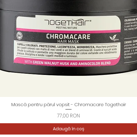
Mască pentru părul vopsit - Chromacare Togethair
Afișare rapidă
Preț
77,00 RON
Adaugă în coș