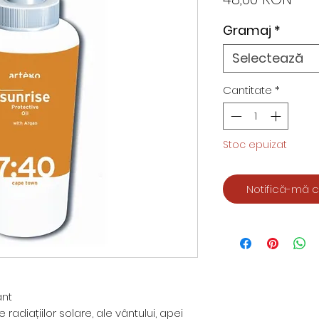
Gramaj
*
Selectează
Cantitate
*
Stoc epuizat
Notifică-mă c
ant
radiațiilor solare, ale vântului, apei