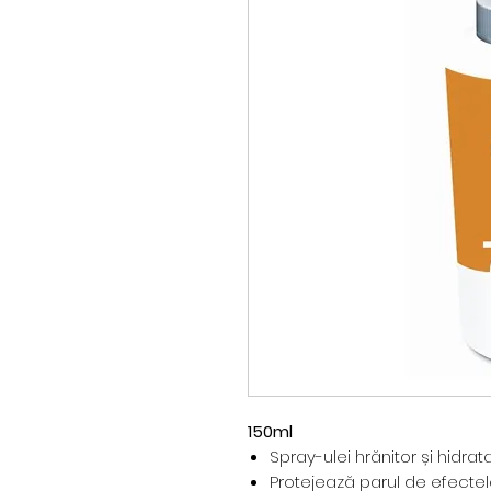
150ml
Spray-ulei hrănitor și hidrat
Protejează parul de efectele 