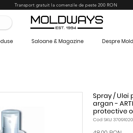
Transport gratuit la comenzile de peste 200 RON
oduse
Saloane & Magazine
Despre Mol
Spray / Ulei
argan - ART
protective o
Cod SKU: 37091020
Preț
48,00 RON