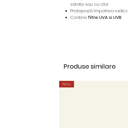
sărate sau cu clor
Protejează împotriva radicali
Conține
filtre UVA si UVB
Produse similare
Nou