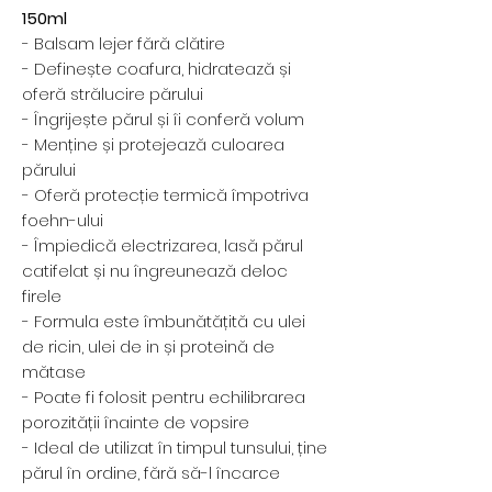
150ml
- Balsam lejer fără clătire
- Definește coafura, hidratează și
oferă strălucire părului
- Îngrijește părul și îi conferă volum
- Menține și protejează culoarea
părului
- Oferă protecție termică împotriva
foehn-ului
- Împiedică electrizarea, lasă părul
catifelat și nu îngreunează deloc
firele
- Formula este îmbunătățită cu ulei
de ricin, ulei de in și proteină de
mătase
- Poate fi folosit pentru echilibrarea
porozității înainte de vopsire
- Ideal de utilizat în timpul tunsului, ține
părul în ordine, fără să-l încarce