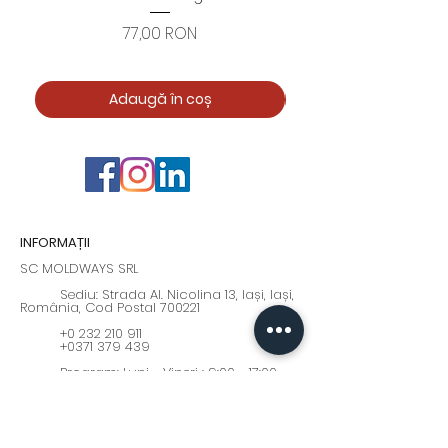
Preț
77,00 RON
Adaugă în coș
INFORMAȚII
SC MOLDWAYS SRL
Sediu: Strada Al. Nicolina 13, Iași, Iași,
România, Cod Postal 700221
+0 232 210 911
+0371 379 439
Program: Luni - Vineri : 9:00 - 17:00
moldways@yahoo.com