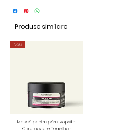
Produse similare
Nou
Mască pentru părul vopsit -
Foarfece profesion
Chromacare Togethair
cuticule "Asimetrice" 