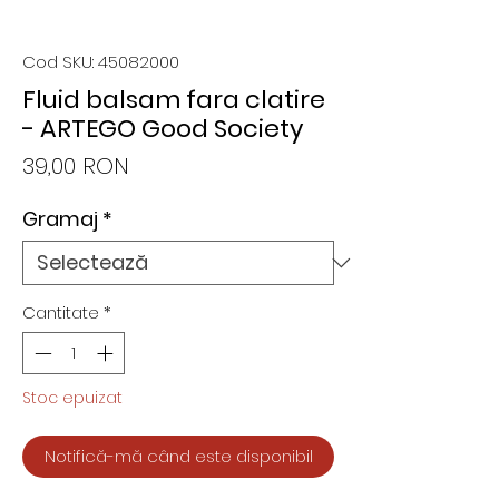
Cod SKU: 45082000
Fluid balsam fara clatire
- ARTEGO Good Society
Preț
39,00 RON
Gramaj
*
Cantitate
*
Stoc epuizat
Notifică-mă când este disponibil