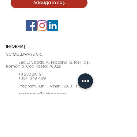
Adaugă în coș
INFORMAȚII
SC MOLDWAYS SRL
Sediu: Strada Al. Nicolina 13, Iași, Iași,
România, Cod Postal 700221
+0 232 210 911
+0371 379 439
Program: Luni - Vineri : 9:00 - 17:00
moldways@yahoo.com
Fii la curent cu cele mai
interesante oferte și noutăți!