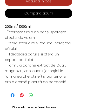
Adaugă în coș
Cumpără acum
200ml / 1000ml
- Întărește firele de păr și sporește
efectul de volum
- Oferă strălucire și reduce încrețirea
părului
- Hidratează părul și îi oferă un
aspect catifelat
- Formula conține extract de Guar,
magneziu, zinc, cupru (esențial în
formarea cheratinei) și pantenol și
are o aromă placută de portocală