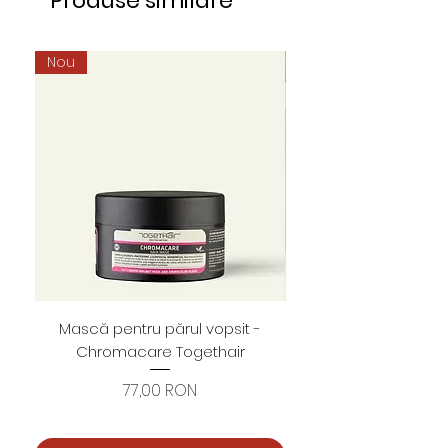
Produse similare
Nou
Mască pentru părul vopsit -
Foarfece profesion
Chromacare Togethair
cuticule "Asimetrice" 
Preț
77,00 RON