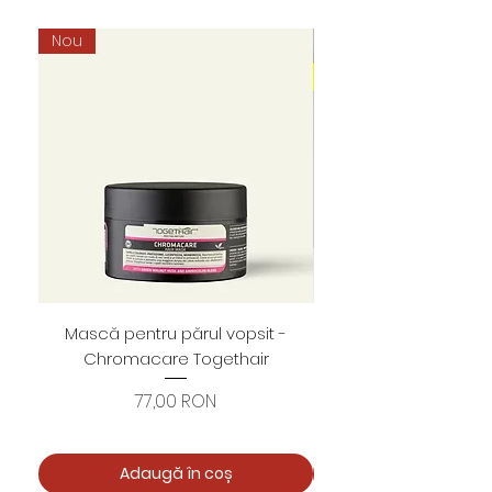
Nou
Mască pentru părul vopsit -
Foarfece profesion
Chromacare Togethair
cuticule "Asimetrice" 
Preț
77,00 RON
Adaugă în coș