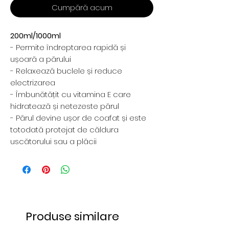
Cumpără acum
200ml/1000ml
- Permite îndreptarea rapidă și
ușoară a părului
- Relaxează buclele și reduce
electrizarea
- Îmbunătățit cu vitamina E care
hidratează și netezeste părul
- Părul devine ușor de coafat și este
totodată protejat de căldura
uscătorului sau a plăcii
Produse similare