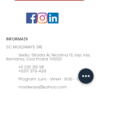
INFORMAȚII
SC MOLDWAYS SRL
Sediu: Strada Al. Nicolina 13, Iași, Iași,
România, Cod Postal 700221
+0 232 210 911
+0371 379 439
Program: Luni - Vineri : 9:00 - 17:00
moldways@yahoo.com
Fii la curent cu cele mai
interesante oferte și noutăți!