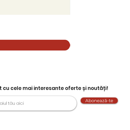
nt cu cele mai interesante oferte și noutăți!
Abonează-te