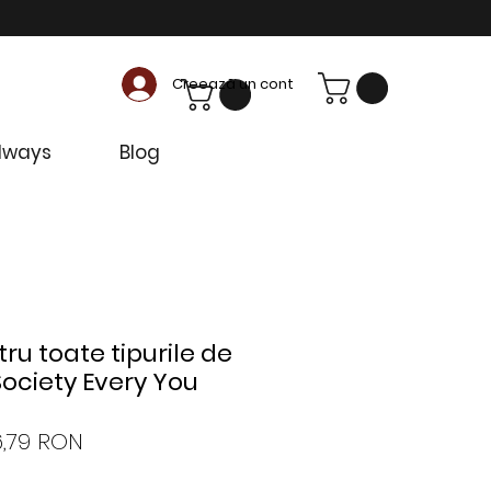
Creează un cont
dways
Blog
u toate tipurile de
Society Every You
eț
Preț
6,79 RON
rmal
redus