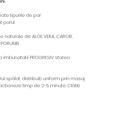
ni.
ate tipurile de par
t parul
e naturale de: ALOE VERA, CAROB,
E PORUMB
a imbunatatii PROGRESIV starea
rul spălat, distribuiți uniform prin masaj
 acționeze timp de 2-5 minute. Clătiți