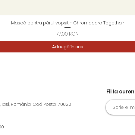
Mască pentru părul vopsit - Chromacare Togethair
Afișare rapidă
Preț
77,00 RON
Adaugă în coș
Fii la cure
, Iași, România, Cod Postal 700221
00