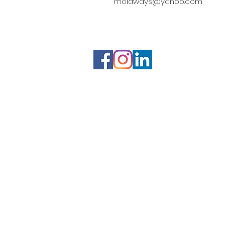
moldways@yahoo.com