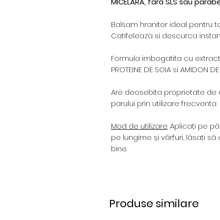
MICELARA, fara SLS sau parabe
Balsam hranitor ideal pentru to
Catifeleaza si descurca instan
Formula imbogatita cu extract
PROTEINE DE SOIA si AMIDON D
Are deosebita proprietate de 
parului prin utilizare frecventa
Mod de utilizare
: Aplicați pe pă
pe lungime și vărfuri, lăsați să
bine.
Produse similare